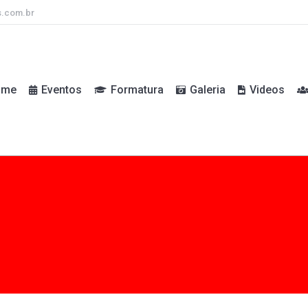
s.com.br
ome
Eventos
Formatura
Galeria
Videos
ome
Eventos
Formatura
Galeria
Videos