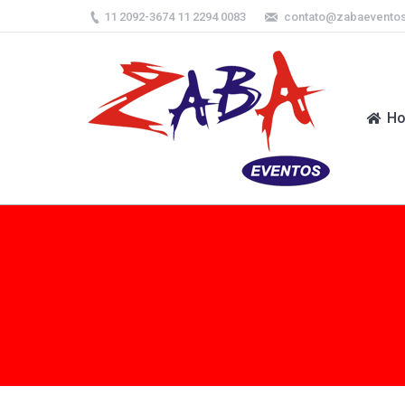
11 2092-3674 11 2294 0083
contato@zabaevento
H
H