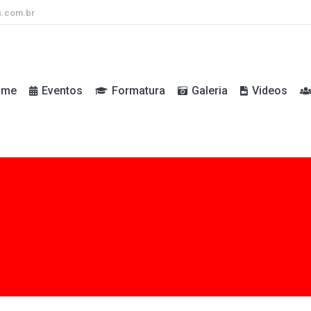
s.com.br
ome
Eventos
Formatura
Galeria
Videos
ome
Eventos
Formatura
Galeria
Videos