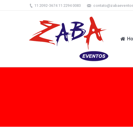
11 2092-3674 11 2294 0083
contato@zabaevento
H
H