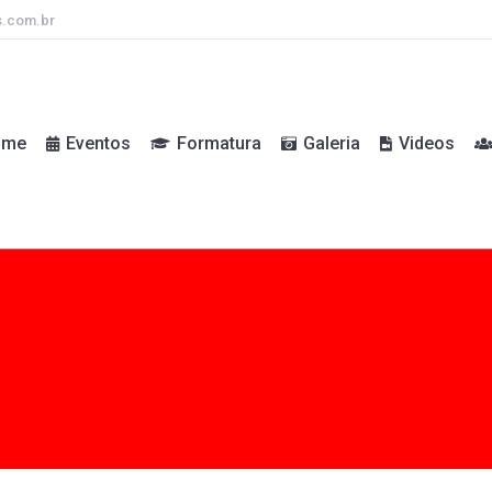
s.com.br
ome
Eventos
Formatura
Galeria
Videos
ome
Eventos
Formatura
Galeria
Videos