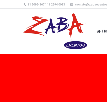
11 2092-3674 11 2294 0083
contato@zabaevento
H
H