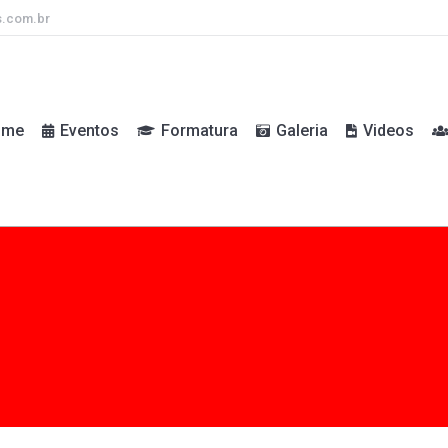
s.com.br
ome
Eventos
Formatura
Galeria
Videos
ome
Eventos
Formatura
Galeria
Videos