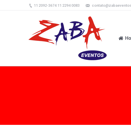
11 2092-3674 11 2294 0083
contato@zabaevento
H
H