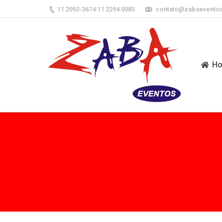
11 2092-3674 11 2294 0083
contato@zabaevento
H
H