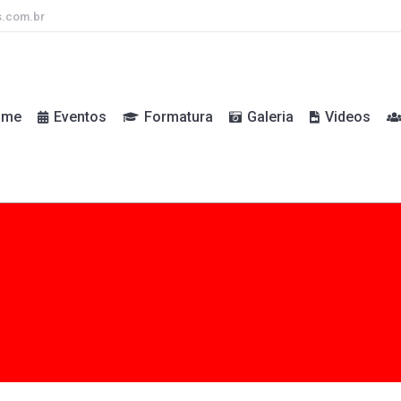
s.com.br
ome
Eventos
Formatura
Galeria
Videos
ome
Eventos
Formatura
Galeria
Videos