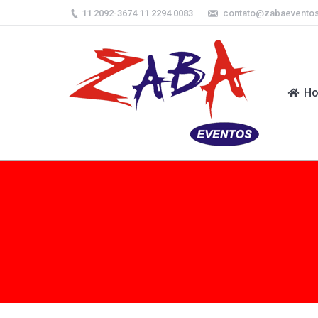
11 2092-3674 11 2294 0083
contato@zabaevento
H
H