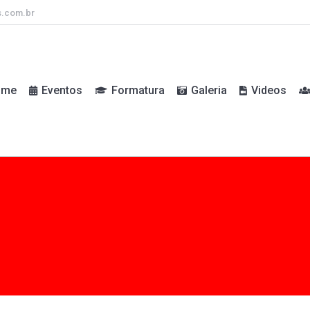
s.com.br
ome
Eventos
Formatura
Galeria
Videos
ome
Eventos
Formatura
Galeria
Videos