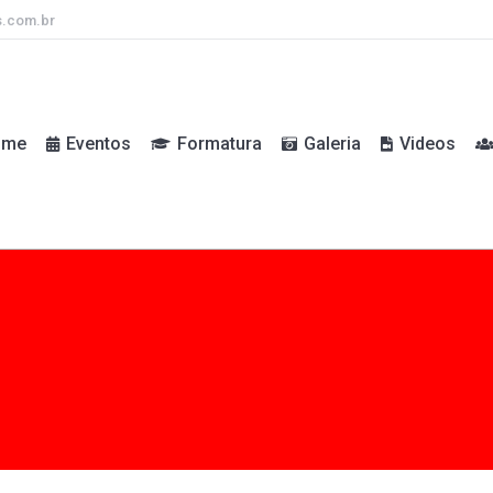
s.com.br
ome
Eventos
Formatura
Galeria
Videos
ome
Eventos
Formatura
Galeria
Videos