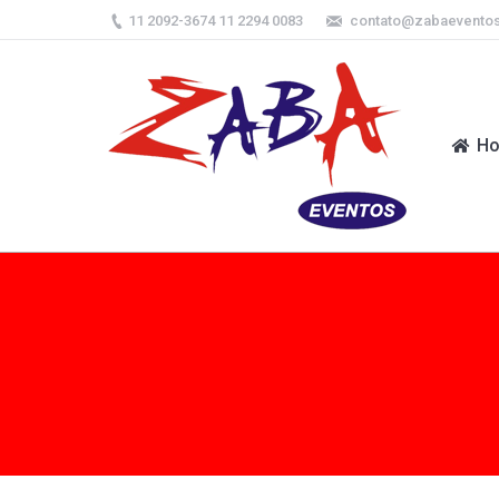
11 2092-3674 11 2294 0083
contato@zabaevento
H
H