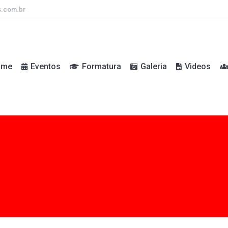
s.com.br
ome
Eventos
Formatura
Galeria
Videos
ome
Eventos
Formatura
Galeria
Videos