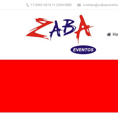
11 2092-3674 11 2294 0083
contato@zabaevento
H
H