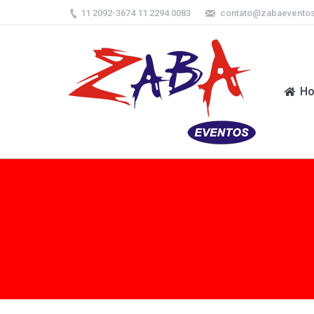
11 2092-3674 11 2294 0083
contato@zabaevento
H
H