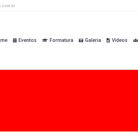
s.com.br
ome
Eventos
Formatura
Galeria
Videos
ome
Eventos
Formatura
Galeria
Videos