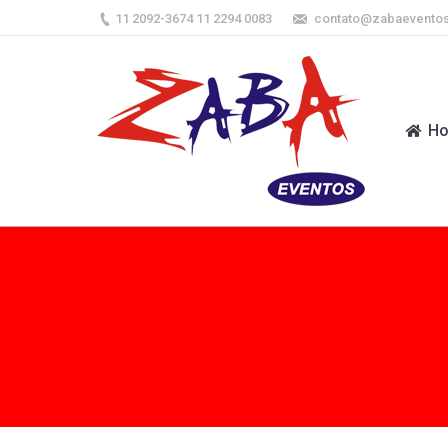
11 2092-3674 11 2294 0083
contato@zabaevento
H
H