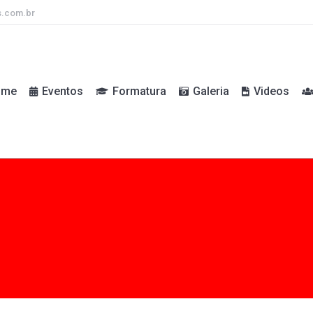
s.com.br
ome
Eventos
Formatura
Galeria
Videos
ome
Eventos
Formatura
Galeria
Videos