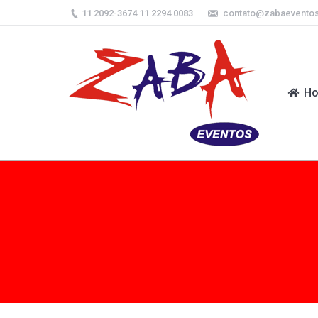
11 2092-3674 11 2294 0083
contato@zabaevento
H
H