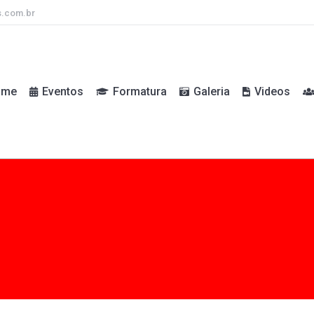
s.com.br
ome
Eventos
Formatura
Galeria
Videos
ome
Eventos
Formatura
Galeria
Videos