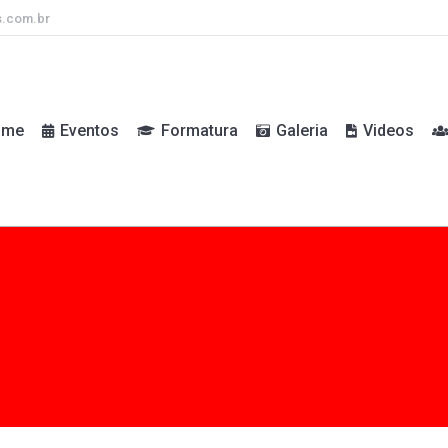
s.com.br
ome
Eventos
Formatura
Galeria
Videos
ome
Eventos
Formatura
Galeria
Videos