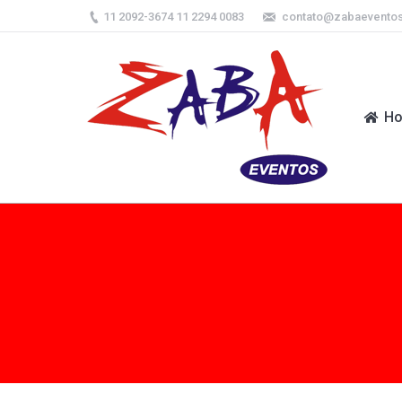
11 2092-3674 11 2294 0083
contato@zabaevento
H
H