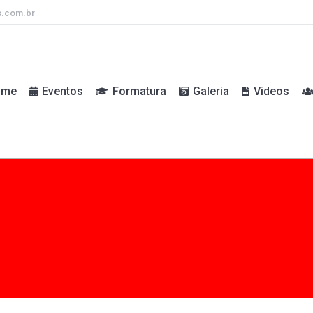
s.com.br
ome
Eventos
Formatura
Galeria
Videos
ome
Eventos
Formatura
Galeria
Videos