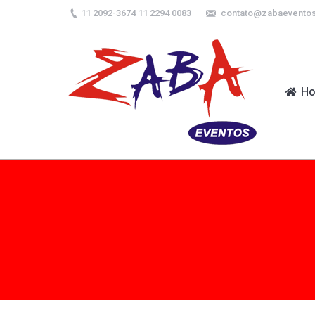
11 2092-3674 11 2294 0083
contato@zabaevento
H
H