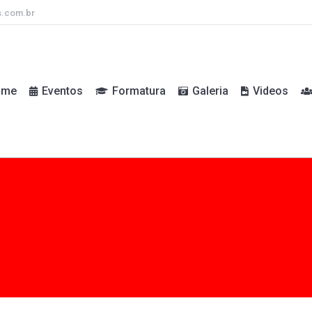
s.com.br
ome
Eventos
Formatura
Galeria
Videos
ome
Eventos
Formatura
Galeria
Videos