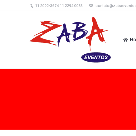
11 2092-3674 11 2294 0083
contato@zabaevento
H
H