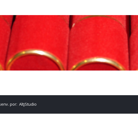
senv. por:
AltjStudio