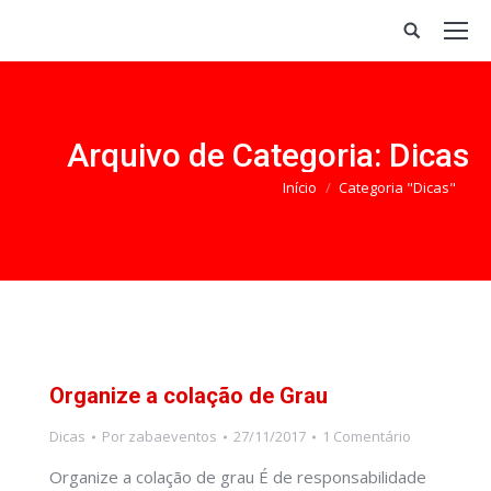
Search:
Arquivo de Categoria:
Dicas
Você está aqui:
Início
Categoria "Dicas"
Organize a colação de Grau
Dicas
Por
zabaeventos
27/11/2017
1 Comentário
Organize a colação de grau É de responsabilidade