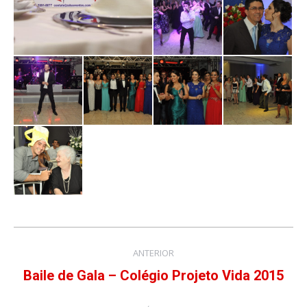
Navegação
ANTERIOR
do
Baile de Gala – Colégio Projeto Vida 2015
Álbum
anterior:
Álbum