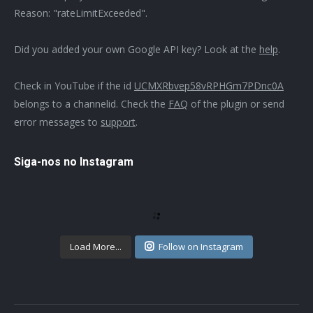
Reason: "rateLimitExceeded".
Did you added your own Google API key? Look at the
help
.
Check in YouTube if the id
UCMXRbvep58vRPHGm7PDnc0A
belongs to a channelid. Check the
FAQ
of the plugin or send
error messages to
support
.
Siga-nos no Instagram
Load More...
Follow on Instagram